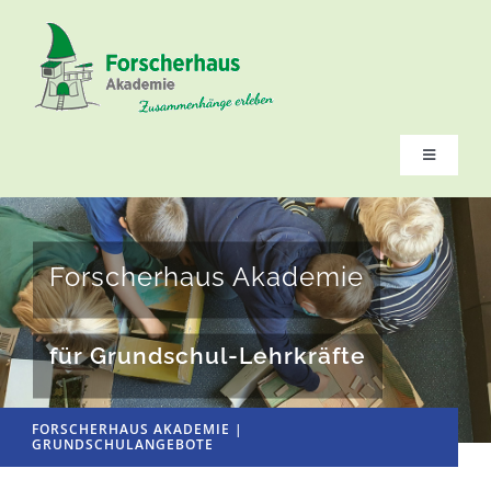
Zum
Inhalt
springen
Toggle
Navigatio
EDITORIAL
Forscherhaus Akademie
Forscherhaus-Pädagogik
für Grundschul-Lehrkräfte
Seminare
Unterrichtsmaterial
FORSCHERHAUS AKADEMIE |
GRUNDSCHULANGEBOTE